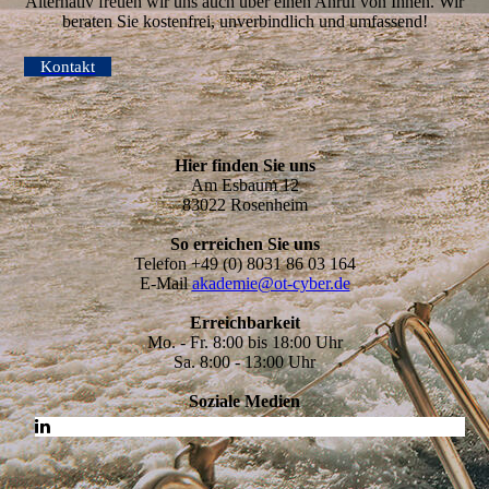
Alternativ freuen wir uns auch über einen Anruf von Ihnen. Wir
beraten Sie kostenfrei, unverbindlich und umfassend!
Kontakt
Hier finden Sie uns
Am Esbaum 12
83022 Rosenheim
So erreichen Sie uns
Telefon +49 (0) 8031 86 03 164
E-Mail
akademie@ot-cyber.de
Erreichbarkeit
Mo. - Fr. 8:00 bis 18:00 Uhr
Sa. 8:00 - 13:00 Uhr
Soziale Medien