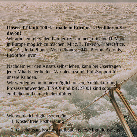
Unsere IT läuft 100% "made in Europe" - Profitieren Sie
davon!
Wir arbeiten mit vielen Partnern zusammen, um eine IT Made
in Europe möglich zu machen. Mit z.B. Tuxedo, LibreOffice,
Jolla AI, Jolla Phones, Volla Phones, TDT, Proton, Acronis,
Lexoffice, uvm.
Nachdem wir den Ansatz selbst leben, kann bei Userfragen
jeder Mitarbeiter helfen. Wir bieten somit Full-Support für
unsere Kunden.
Wir werden wenn immer möglich unsere Architektur und
Prozesse anwenden, TISAX und ISO27001 sind somit mit
erarbeitet und einfach einzuführen.
Wie werde ich digital souverän:
Kostenfreie Erstberatung
Geschäftsanalyse und aufbauen eines Migrationsplans